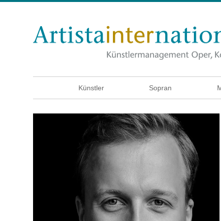
Künstler
Sopran
M