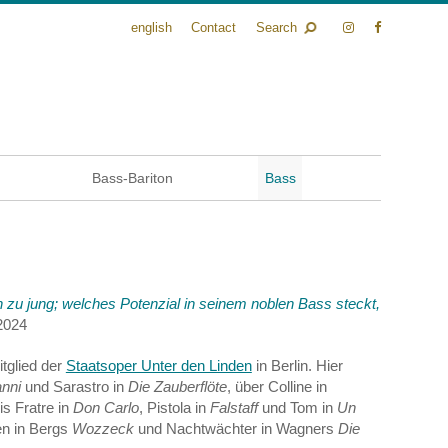
english
Contact
Search
n
Bass-Bariton
Bass
ch zu jung; welches Potenzial in seinem noblen Bass steckt,
 2024
tglied der
Staatsoper Unter den Linden
in Berlin. Hier
nni
und Sarastro in
Die Zauberflöte
, über Colline in
is Fratre in
Don Carlo
, Pistola in
Falstaff
und Tom in
Un
en in Bergs
Wozzeck
und Nachtwächter in Wagners
Die