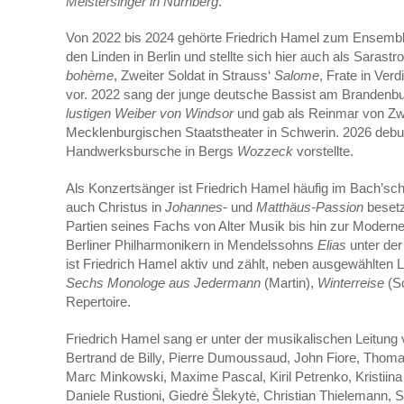
Meistersinger in Nürnberg
.
Von 2022 bis 2024 gehörte Friedrich Hamel zum Ensemble
den Linden in Berlin und stellte sich hier auch als Sarast
bohème
, Zweiter Soldat in Strauss‘
Salome
, Frate in Verd
vor. 2022 sang der junge deutsche Bassist am Brandenbur
lustigen Weiber von Windsor
und gab als Reinmar von Zw
Mecklenburgischen Staatstheater in Schwerin. 2026 debut
Handwerksbursche in Bergs
Wozzeck
vorstellte.
Als Konzertsänger ist Friedrich Hamel häufig im Bach’sc
auch Christus in
Johannes-
und
Matthäus-Passion
besetz
Partien seines Fachs von Alter Musik bis hin zur Modern
Berliner Philharmonikern in Mendelssohns
Elias
unter der
ist Friedrich Hamel aktiv und zählt, neben ausgewählten 
Sechs Monologe aus Jedermann
(Martin),
Winterreise
(S
Repertoire.
Friedrich Hamel sang er unter der musikalischen Leitung 
Bertrand de Billy, Pierre Dumoussaud, John Fiore, Thoma
Marc Minkowski, Maxime Pascal, Kiril Petrenko, Kristiina
Daniele Rustioni, Giedrė Šlekytė, Christian Thielemann,