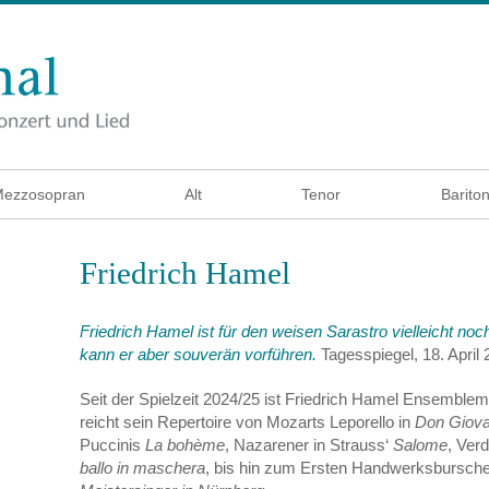
ezzosopran
Alt
Tenor
Barito
Friedrich Hamel
Friedrich Hamel ist für den weisen Sarastro vielleicht no
kann er aber souverän vorführen.
Tagesspiegel, 18. April
Seit der Spielzeit 2024/25 ist Friedrich Hamel Ensemblemi
reicht sein Repertoire von Mozarts Leporello in
Don Giova
Puccinis
La bohème
, Nazarener in Strauss‘
Salome
, Verd
ballo in maschera
, bis hin zum Ersten Handwerksbursch