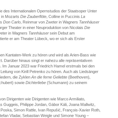
 des Internationalen Opernstudios der Staatsoper Unter
ro in Mozarts
Die Zauberflöte
, Colline in Puccinis
La
is
Don Carlo
, Reinmar von Zweter in Wagners
Tannhäuser
ger Theater in einer Neuproduktion von Nicolais
Die
eter in Wagners
Tannhäuser
sein Debut am
ierte er am Theater Lübeck, wo er sich als Erster
hen Kantaten-Werk zu hören und wird als Arien-Bass wie
t. Darüber hinaus singt er nahezu alle repräsentativen
e. Im Januar 2023 war Friedrich Hamel erstmals bei den
 Leitung von Kirill Petrenko zu hören. Auch als Liedsänger
Liedern, die Zyklen
An die ferne Geliebte
(Beethoven),
chubert) sowie
Dichterliebe
(Schumann) zu seinem
von Dirigenten wie Dirigenten wie Marco Armiliato,
s Guggeis, Philippe Jordan, Gàbor Káli, Joana Mallwitz,
 Poska, Simon Rattle, Ivan Repušić, François-Xavier Roth,
 Stefan Vladar, Sebastian Weigle und Simone Young –