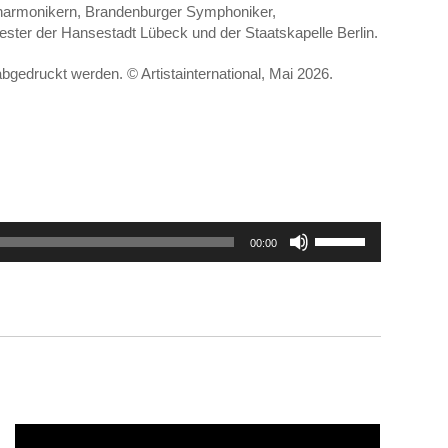
ilharmonikern, Brandenburger Symphoniker,
ster der Hansestadt Lübeck und der Staatskapelle Berlin.
abgedruckt werden. © Artistainternational, Mai 2026.
Pfeiltasten
00:00
Hoch/Runter
benutzen,
um
die
Lautstärke
zu
regeln.