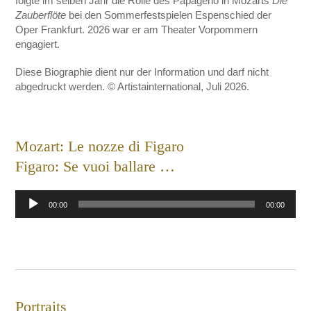
folgte im selben Jahr die Rolle des Papageno in Mozarts
Die
Zauberflöte
bei den Sommerfestspielen Espenschied der
Oper Frankfurt. 2026 war er am Theater Vorpommern
engagiert.
Diese Biographie dient nur der Information und darf nicht
abgedruckt werden. © Artistainternational, Juli 2026.
Mozart: Le nozze di Figaro
Figaro: Se vuoi ballare …
Audio-
00:00
00:00
Player
Portraits