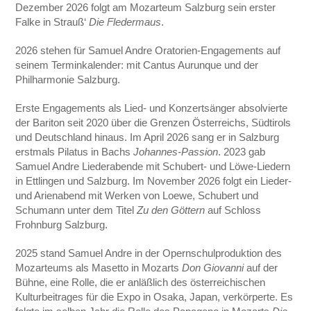
Dezember 2026 folgt am Mozarteum Salzburg sein erster
Falke in Strauß‘
Die Fledermaus
.
2026 stehen für Samuel Andre Oratorien-Engagements auf
seinem Terminkalender: mit Cantus Aurunque und der
Philharmonie Salzburg.
Erste Engagements als Lied- und Konzertsänger absolvierte
der Bariton seit 2020 über die Grenzen Österreichs, Südtirols
und Deutschland hinaus. Im April 2026 sang er in Salzburg
erstmals Pilatus in Bachs
Johannes-Passion
. 2023 gab
Samuel Andre Liederabende mit Schubert- und Löwe-Liedern
in Ettlingen und Salzburg. Im November 2026 folgt ein Lieder-
und Arienabend mit Werken von Loewe, Schubert und
Schumann unter dem Titel
Zu den Göttern
auf Schloss
Frohnburg Salzburg.
2025 stand Samuel Andre in der Opernschulproduktion des
Mozarteums als Masetto in Mozarts
Don Giovanni
auf der
Bühne, eine Rolle, die er anläßlich des österreichischen
Kulturbeitrages für die Expo in Osaka, Japan, verkörperte. Es