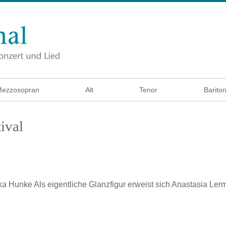
ezzosopran
Alt
Tenor
Barito
ival
ka Hunke
Als eigentliche Glanzfigur erweist sich Anastasia Lerm