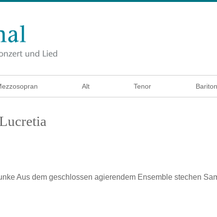
ezzosopran
Alt
Tenor
Barito
Lucretia
unke
Aus dem geschlossen agierendem Ensemble stechen Samue