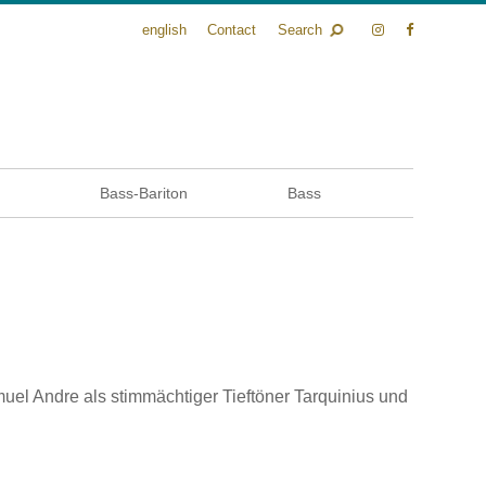
english
Contact
Search
n
Bass-Bariton
Bass
l Andre als stimmächtiger Tieftöner Tarquinius und