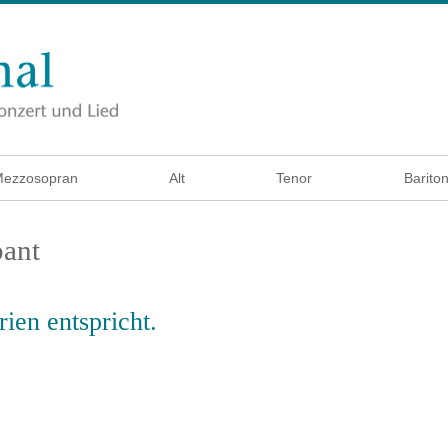
ezzosopran
Alt
Tenor
Barito
bant
ien entspricht.