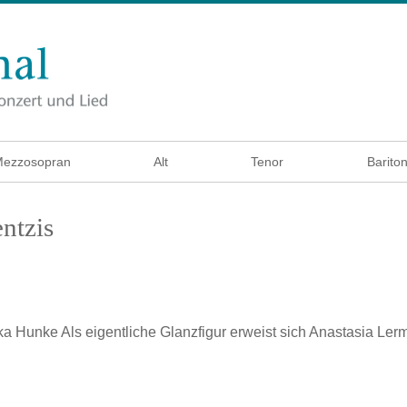
ezzosopran
Alt
Tenor
Barito
ntzis
ka Hunke
Als eigentliche Glanzfigur erweist sich Anastasia Lerm