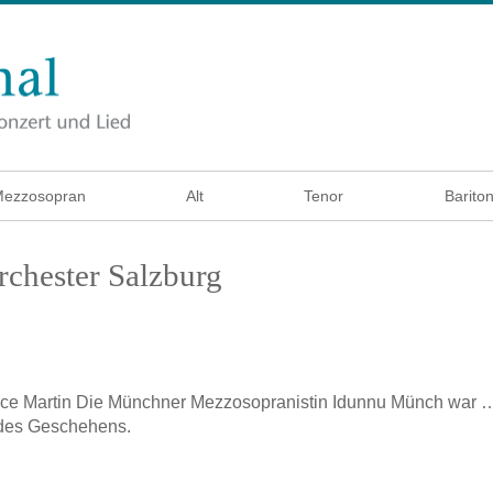
ezzosopran
Alt
Tenor
Barito
chester Salzburg
ice Martin
Die Münchner Mezzosopranistin Idunnu Münch war … 
 des Geschehens.