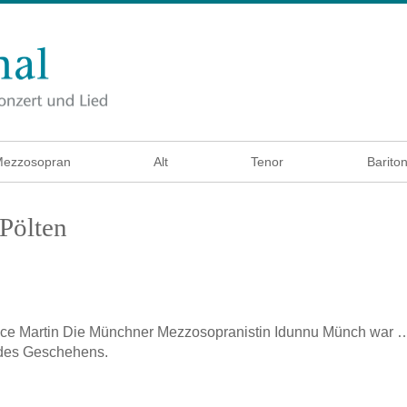
ezzosopran
Alt
Tenor
Barito
 Pölten
ice Martin
Die Münchner Mezzosopranistin Idunnu Münch war … 
 des Geschehens.