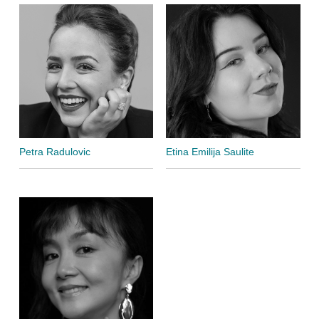
Petra Radulovic
Etina Emilija Saulite